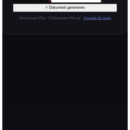
Statement of Intent
*
⚡ Dokument generieren
Kostenloser Plan: 3 Dokumente/Monat
·
Upgrade für mehr