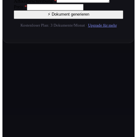
Artikelbeschreibung
*
Preis
*
⚡ Dokument generieren
Kostenloser Plan: 3 Dokumente/Monat
·
Upgrade für mehr