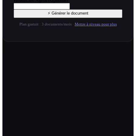
Healthcare Agent (Optional)
⚡ Générer le document
Plan gratuit : 3 documents/mois
·
Mettre à niveau pour plus