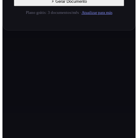
⚡ Gerar Documento
Plano grátis: 3 documentos/mês
·
Atualizar para más