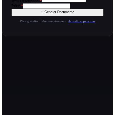
Item Description
*
Price
*
⚡ Generar Documento
Plan gratuito: 3 documentos/mes
·
Actualizar para más